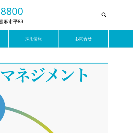
-8800

県嘉麻市平83
採用情報
お問合せ